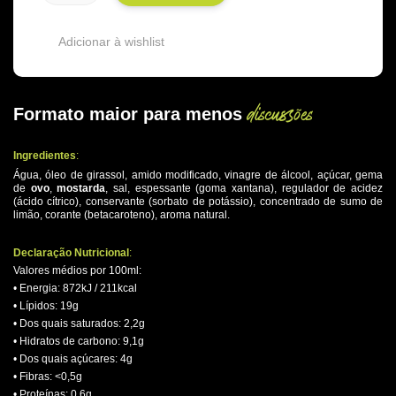
Adicionar à wishlist
discussões
Formato maior para menos
.
Ingredientes
:
Água, óleo de girassol, amido modificado, vinagre de álcool, açúcar, gema
de
ovo
,
mostarda
, sal, espessante (goma xantana), regulador de acidez
(ácido cítrico), conservante (sorbato de potássio), concentrado de sumo de
limão, corante (betacaroteno), aroma natural.
.
Declaração Nutricional
:
Valores médios por 100ml:
• Energia: 872kJ / 211kcal
• Lípidos: 19g
• Dos quais saturados: 2,2g
• Hidratos de carbono: 9,1g
• Dos quais açúcares: 4g
• Fibras: <0,5g
• Proteínas: 0,6g