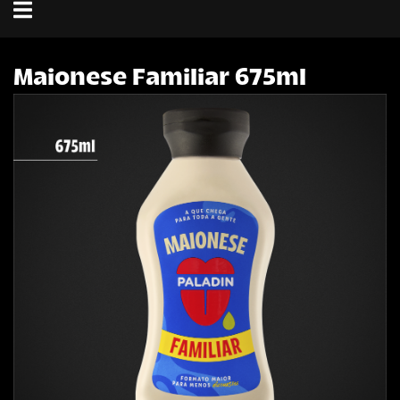
Toggle
navigation
Maionese Familiar 675ml