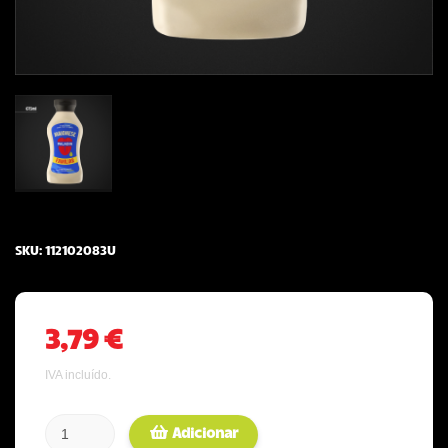
SKU:
112102083U
3,79 €
IVA incluído.
Adicionar