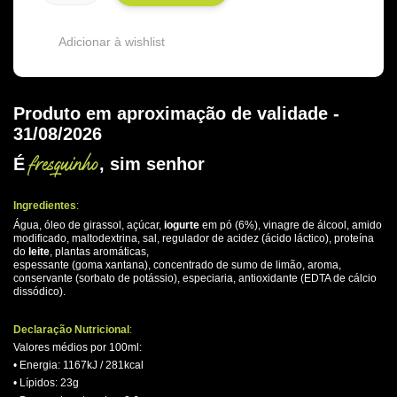
Adicionar à wishlist
Produto em aproximação de validade -
31/08/2026
fresquinho
É
, sim senhor
.
Ingredientes
:
Água, óleo de girassol, açúcar,
iogurte
em pó (6%), vinagre de álcool, amido
modificado, maltodextrina, sal, regulador de acidez (ácido láctico), proteína
do
leite
, plantas aromáticas,
espessante (goma xantana), concentrado de sumo de limão, aroma,
conservante (sorbato de potássio), especiaria, antioxidante (EDTA de cálcio
dissódico).
.
Declaração Nutricional
:
Valores médios por 100ml:
• Energia: 1167kJ / 281kcal
• Lípidos: 23g