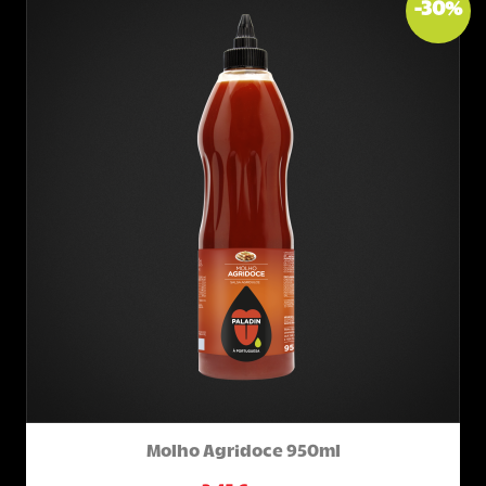
-
30
%
Molho Agridoce 950ml