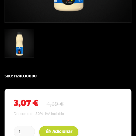
SKU:
112403008U
3,07 €
4,39 €
Desconto de
30
%
.
IVA incluído.
Adicionar