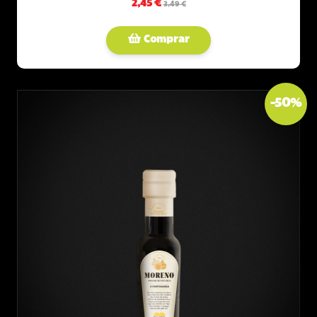
2,45 €
3,49 €
Comprar
-
50
%