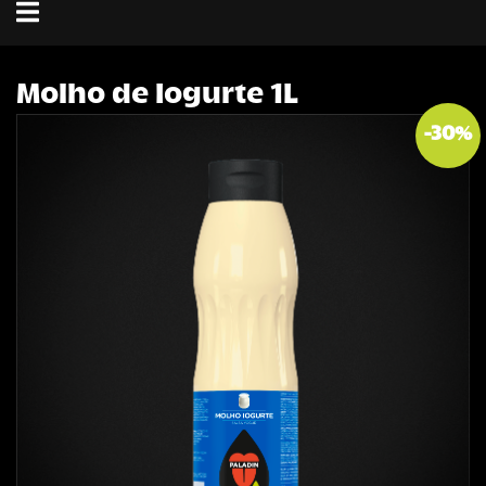
Toggle
navigation
Molho de Iogurte 1L
-
30
%