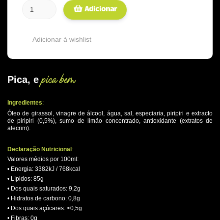
Adicionar
Adicionar à wishlist
pica bem
Pica, e
.
Ingredientes
:
Óleo de girassol, vinagre de álcool, água, sal, especiaria, piripiri e extracto
de piripiri (0,5%), sumo de limão concentrado, antioxidante (extratos de
alecrim).
.
Declaração Nutricional
:
Valores médios por 100ml:
• Energia: 3382kJ / 768kcal
• Lípidos: 85g
• Dos quais saturados: 9,2g
• Hidratos de carbono: 0,8g
• Dos quais açúcares: <0,5g
• Fibras: 0g