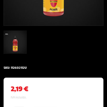
SKU:
112602112U
2,19 €
IVA incluído.