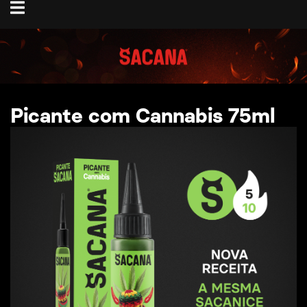
Toggle
navigation
Picante com Cannabis 75ml