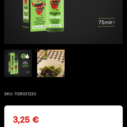
SKU:
112602122U
3,25 €