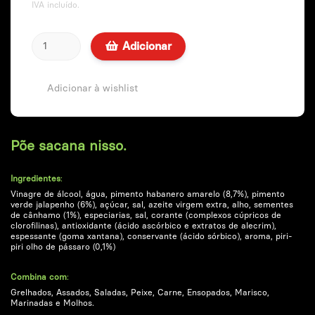
IVA incluído.
Adicionar
Adicionar à wishlist
Põe sacana nisso.
.
Ingredientes
:
Vinagre de álcool, água, pimento habanero amarelo (8,7%), pimento
verde jalapenho (6%), açúcar, sal, azeite virgem extra, alho, sementes
de cânhamo (1%), especiarias, sal, corante (complexos cúpricos de
clorofilinas), antioxidante (ácido ascórbico e extratos de alecrim),
espessante (goma xantana), conservante (ácido sórbico), aroma, piri-
piri olho de pássaro (0,1%)
.
Combina com
:
Grelhados, Assados, Saladas, Peixe, Carne, Ensopados, Marisco,
Marinadas e Molhos.