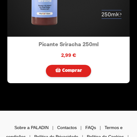
Picante Sriracha 250ml
2,99 €
Comprar
Sobre a PALADIN
|
Contactos
|
FAQs
|
Termos e
condições
|
Política de Privacidade
|
Política de Cookies
|