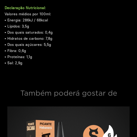
.
Declaração Nutricional
:
Valores médios por 100ml:
• Energia: 286kJ / 68kcal
• Lípidos: 3,5g
• Dos quais saturados: 0,4g
• Hidratos de carbono: 7,8g
• Dos quais açúcares: 5,5g
• Fibra: 0,6g
• Proteínas: 1,1g
• Sal: 2,9g
Também poderá gostar de