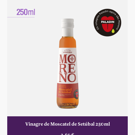
Vinagre de Moscatel de Setúbal 250ml
2,60 €