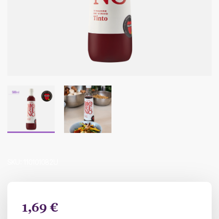
SKU:
110101082U
1,69 €