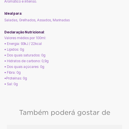
Aromático e intenso.
.
Ideal para
:
Saladas, Grelhados, Assados, Marinadas
.
Declaração Nutricional
:
Valores médios por 100ml:
• Energia: 93kJ / 22kcal
• Lípidos: 0g
• Dos quais saturados: 0g
• Hidratos de carbono: 0,9g
• Dos quais açúcares: 0g
• Fibra: 0g
•Proteínas: 0g
• Sal: 0g
Também poderá gostar de