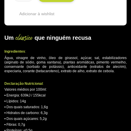
Adicionar à wishlist
clássico
Um
que ninguém recusa
.
Ingredientes
:
Água, vinagre de vinho, óleo de girassol, açúcar, sal, estabilizadores
(alginato de sódio, goma xantana), plantas aromáticas, pimento vermelho,
conservante (sorbato de potássio), antioxidante (extratos de alecrim),
especiaria, corante (betacaroteno), extrato de alho, extrato de cebola.
.
Declaração Nutricional
:
Valores médios por 100ml:
• Energia: 639kJ / 155kcal
• Lípidos: 14g
• Dos quais saturados: 1,6g
• Hidratos de carbono: 6,3g
• Dos quais açúcares: 5,2g
• Fibras: 0,7g
• Proteínas: <0,5g