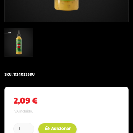
SKU:
112402358U
2,09 €
IVA incluído.
Adicionar