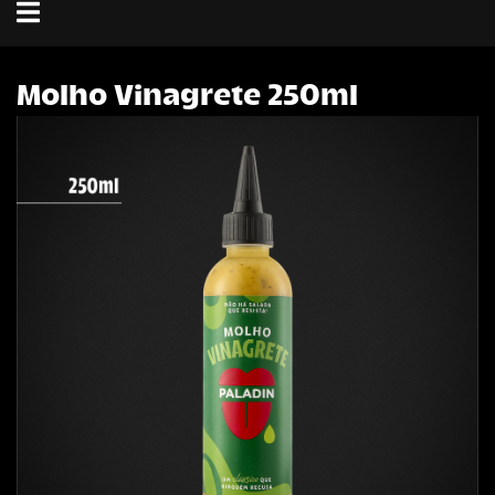
Toggle
navigation
Molho Vinagrete 250ml