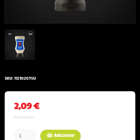
SKU:
112102075U
2,09 €
IVA incluído.
Adicionar