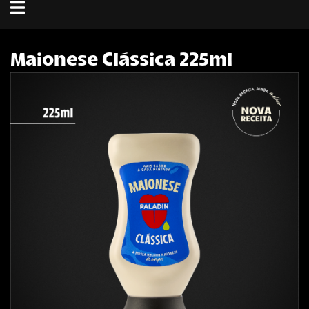
Toggle
navigation
Maionese Clássica 225ml