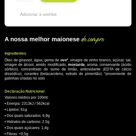
Adicionar à wishlist
de sempre
A nossa melhor maionese
.
Ingredientes
:
Óleo de girassol, água, gema de
ovo*
, vinagre de vinho branco, açúcar, sal,
vinagre de álcool, amido modificado,
mostarda
, aroma, conservante (ácido
sórbico), concentrado de sumo de limão, antioxidante (EDTA de cálcio
dissódico), corantes (betacaroteno, extrato de pimentão). *proveniente de
galinhas criadas no solo
.
Declaração Nutricional
:
Valores médios por 100ml:
• Energia: 2313kJ / 562kcal
• Lípidos: 61g
• Dos quais saturados: 6,9g
• Hidratos de carbono: 2,5g
• Dos quais açúcares: 1,4g
• Fibras: <0,5g